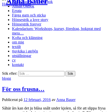
Anna Bauers Mönsterbok
Hoppa till innehåll
Annas Okbok
Errata
Färga garn och sticka
Hönsestrik a love story
Hönsestrik forever
Kalendarium: Workshops, kurser, föredrag, bokprat med
mera…
Kofta och klänning
om mig
textilt
tjuvkika i ateljén
utställningar
cv
kontakt
Sök efter:
blogg
För oss frusna…
Publicerat
på
12 februari, 2016
av
Anna Bauer
Såhär års kan det ju blåsa snålt under kjolen, så för att slippa frysa