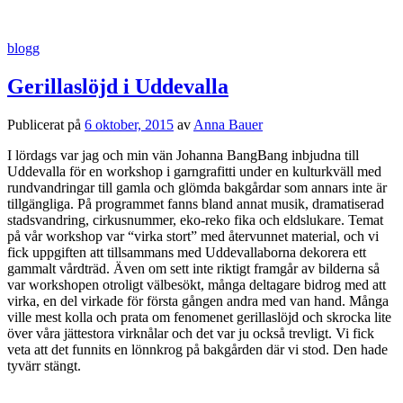
blogg
Gerillaslöjd i Uddevalla
Publicerat
på
6 oktober, 2015
av
Anna Bauer
I lördags var jag och min vän Johanna BangBang inbjudna till
Uddevalla för en workshop i garngrafitti under en kulturkväll med
rundvandringar till gamla och glömda bakgårdar som annars inte är
tillgängliga. På programmet fanns bland annat musik, dramatiserad
stadsvandring, cirkusnummer, eko-reko fika och eldslukare. Temat
på vår workshop var “virka stort” med återvunnet material, och vi
fick uppgiften att tillsammans med Uddevallaborna dekorera ett
gammalt vårdträd. Även om sett inte riktigt framgår av bilderna så
var workshopen otroligt välbesökt, många deltagare bidrog med att
virka, en del virkade för första gången andra med van hand. Många
ville mest kolla och prata om fenomenet gerillaslöjd och skrocka lite
över våra jättestora virknålar och det var ju också trevligt. Vi fick
veta att det funnits en lönnkrog på bakgården där vi stod. Den hade
tyvärr stängt.