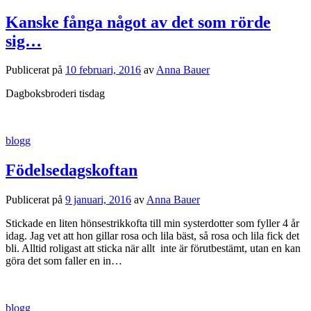
Kanske fånga något av det som rörde
sig…
Publicerat
på
10 februari, 2016
av
Anna Bauer
Dagboksbroderi tisdag
blogg
Födelsedagskoftan
Publicerat
på
9 januari, 2016
av
Anna Bauer
Stickade en liten hönsestrikkofta till min systerdotter som fyller 4 år
idag. Jag vet att hon gillar rosa och lila bäst, så rosa och lila fick det
bli. Alltid roligast att sticka när allt inte är förutbestämt, utan en kan
göra det som faller en in…
blogg