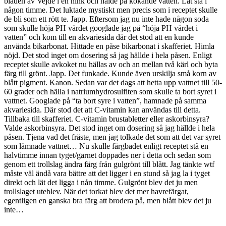
bladen av Vejde i en hink och hälde på kokande vatten. Lät stå i
någon timme. Det luktade mystiskt men precis som i receptet skulle
de bli som ett rött te. Japp. Eftersom jag nu inte hade någon soda
som skulle höja PH värdet googlade jag på “höja PH värdet i
vatten” och kom till en akvariesida där det stod att en kunde
använda bikarbonat. Hittade en påse bikarbonat i skafferiet. Himla
nöjd. Det stod inget om dosering så jag hällde i hela påsen. Enligt
receptet skulle avkoket nu hällas av och an mellan två kärl och byta
färg till grönt. Japp. Det funkade. Kunde även urskilja små korn av
blått pigment. Kanon. Sedan var det dags att hetta upp vattnet till 50-
60 grader och hälla i natriumhydrosulfiten som skulle ta bort syret i
vattnet. Googlade på “ta bort syre i vatten”, hamnade på samma
akvariesida. Där stod det att C-vitamin kan användas till detta.
Tillbaka till skafferiet. C-vitamin brustabletter eller askorbinsyra?
Valde askorbinsyra. Det stod inget om dosering så jag hällde i hela
påsen. Tjena vad det fräste, men jag tolkade det som att det var syret
som lämnade vattnet… Nu skulle färgbadet enligt receptet stå en
halvtimme innan tyget/garnet doppades ner i detta och sedan som
genom ett trollslag ändra färg från gulgrönt till blått. Jag tänkte wtf
måste väl ändå vara bättre att det ligger i en stund så jag la i tyget
direkt och lät det ligga i nån timme. Gulgrönt blev det ju men
trollslaget uteblev. När det torkat blev det mer havrefärgat,
egentligen en ganska bra färg att brodera på, men blått blev det ju
inte…