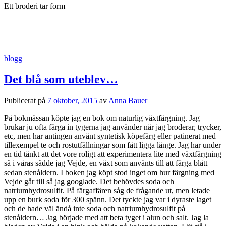
Ett broderi tar form
blogg
Det blå som uteblev…
Publicerat
på
7 oktober, 2015
av
Anna Bauer
På bokmässan köpte jag en bok om naturlig växtfärgning. Jag
brukar ju ofta färga in tygerna jag använder när jag broderar, trycker,
etc, men har antingen använt syntetisk köpefärg eller patinerat med
tillexempel te och rostutfällningar som fått ligga länge. Jag har under
en tid tänkt att det vore roligt att experimentera lite med växtfärgning
så i våras sådde jag Vejde, en växt som använts till att färga blått
sedan stenåldern. I boken jag köpt stod inget om hur färgning med
Vejde går till så jag googlade. Det behövdes soda och
natriumhydrosulfit. På färgaffären såg de frågande ut, men letade
upp en burk soda för 300 spänn. Det tyckte jag var i dyraste laget
och de hade väl ändå inte soda och natriumhydrosulfit på
stenåldern… Jag började med att beta tyget i alun och salt. Jag la