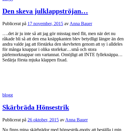
Den skeva julklappströjan…
Publicerat
på
17 november, 2015
av
Anna Bauer
….det är ju inte så att jag gör misstag med flit, men när det nu
råkade bli så att den ena knäppkanten blev betydligt längre än den
andra valde jag att förstärka den skevheten genom att sy i alldeles
för många knappar i olika storlekar…små och stora
pärlemorknappar om vartannat. Omöjligt att INTE fylleknäppa…
Sedärja första mjuka klappen fixad.
blogg
Skärbräda Hönsestrik
Publicerat
på
26 oktober, 2015
av
Anna Bauer
Nu finns mina skärbrädor med hönsestrik-motiv att beställa i min