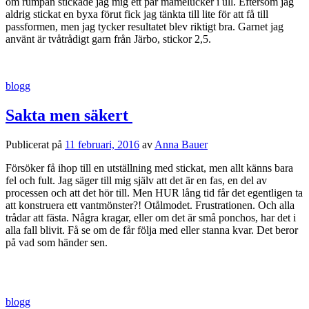
om rumpan stickade jag mig ett par mamelucker i ull. Eftersom jag
aldrig stickat en byxa förut fick jag tänkta till lite för att få till
passformen, men jag tycker resultatet blev riktigt bra. Garnet jag
använt är tvåtrådigt garn från Järbo, stickor 2,5.
blogg
Sakta men säkert
Publicerat
på
11 februari, 2016
av
Anna Bauer
Försöker få ihop till en utställning med stickat, men allt känns bara
fel och fult. Jag säger till mig själv att det är en fas, en del av
processen och att det hör till. Men HUR lång tid får det egentligen ta
att konstruera ett vantmönster?! Otålmodet. Frustrationen. Och alla
trådar att fästa. Några kragar, eller om det är små ponchos, har det i
alla fall blivit. Få se om de får följa med eller stanna kvar. Det beror
på vad som händer sen.
blogg